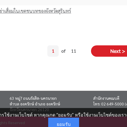
เข่าเสื่อมในเขตชนบทของจังหวัดสุรินทร์
Next
Next >
1
of
11
page
63 หมู่7 ถนนรังสิต-นครนายก
สำนักงานคณบดี
ตำบล องครักษ์ อำเภอ องครักษ์
โทร:
02 649-5000
(
จังหวัดนครนายก 26120
ารใช้งานเว็บไซต์ หากคุณกด “ยอมรับ” หรือใช้งานเว็บไซต์ของเราต
ights Reserved
ยอมรับ