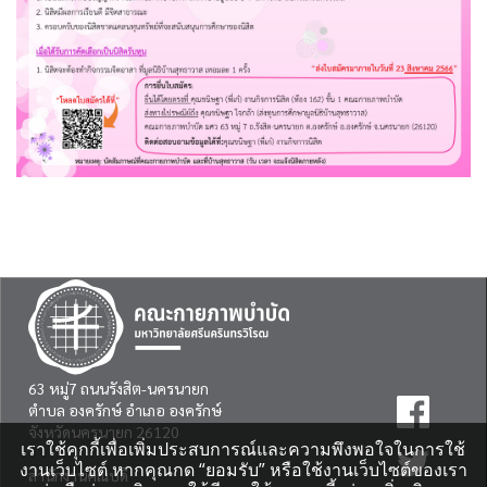
63 หมู่7 ถนนรังสิต-นครนายก
ตำบล องครักษ์ อำเภอ องครักษ์
จังหวัดนครนายก 26120
เราใช้คุกกี้เพื่อเพิ่มประสบการณ์และความพึงพอใจในการใช้
งานเว็บไซต์ หากคุณกด “ยอมรับ” หรือใช้งานเว็บไซต์ของเรา
สำนักงานคณบดี