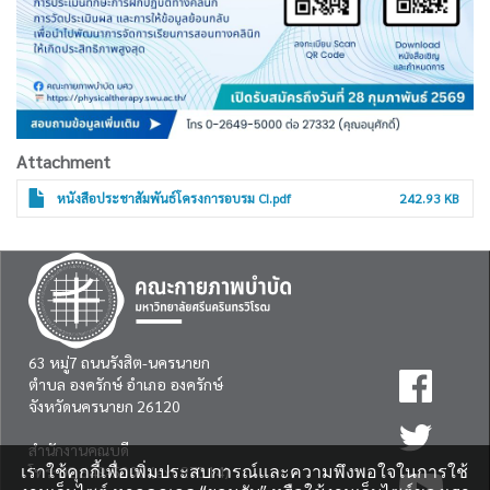
Attachment
หนังสือประชาสัมพันธ์โครงการอบรม CI.pdf
242.93 KB
63 หมู่7 ถนนรังสิต-นครนายก
ตำบล องครักษ์ อำเภอ องครักษ์
จังหวัดนครนายก 26120
สำนักงานคณบดี
เราใช้คุกกี้เพื่อเพิ่มประสบการณ์และความพึงพอใจในการใช้
โทร:
02 649-5000
(ext 27314)