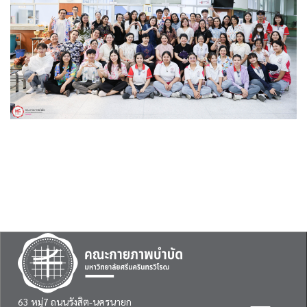
63 หมู่7 ถนนรังสิต-นครนายก