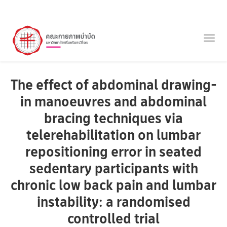
ข้าม
ไป
Togg
ยัง
navig
เนื้อหา
หลัก
The effect of abdominal drawing-
in manoeuvres and abdominal
bracing techniques via
telerehabilitation on lumbar
repositioning error in seated
sedentary participants with
chronic low back pain and lumbar
instability: a randomised
controlled trial