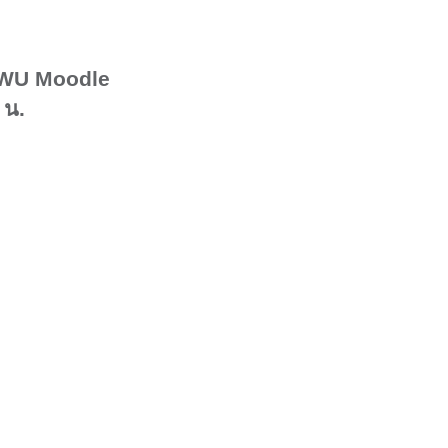
WU Moodle
น.