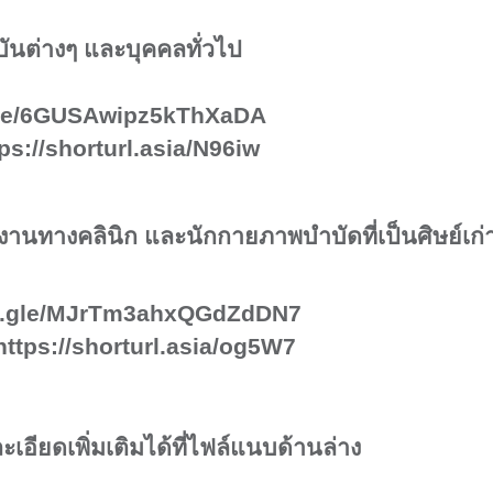
นต่างๆ และบุคคลทั่วไป
e/
6
GUSAwipz
5
kThXaDA
ps://shorturl.asia/N96iw
ิงานทางคลินิก และนักกายภาพบำบัดที่เป็นศิษย์เก่
ms.gle/MJrTm3ahxQGdZdDN7
https://shorturl.asia/og5W7
ียดเพิ่มเติมได้ที่ไฟล์แนบด้านล่าง