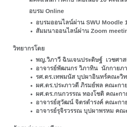
อบรม
Online
อบรมออนไลน์ผ่าน
SWU Moodle 1
สัมมนาออนไลน์ผ่าน
Zoom meeti
วิทยากรโดย
พญ.วิภาวี ฉินเจนประดิษฐ์
เวชศาสต
อาจารย์พัฒนกร วิภาทิน
นักกายภ
รศ.ดร.เทพมนัส บุปผาอินทร์คณะวิ
ผศ.ดร.ประภาวดี ภิรมย์พล คณะกา
ผศ.ดร.กนกวรรณ ทองโชติ คณะกา
อาจารย์สุวัฒน์ จิตรดำรงค์ คณะก
อาจารย์รุจิรวรรณ บุปผาพรหม ค