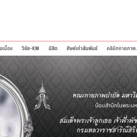
อเนื่อง
วิจัย-KM
นิสิต
ศิษย์เก่าสัมพันธ์
คลินิกก